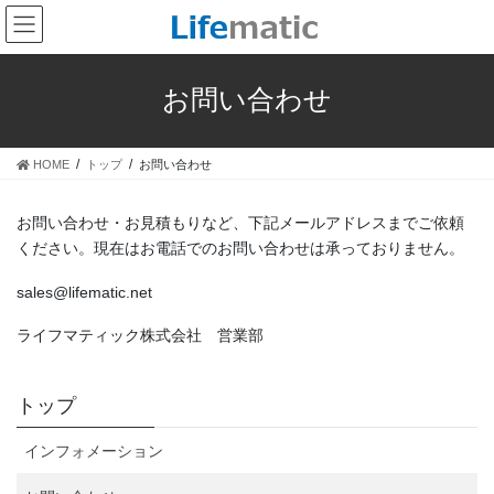
コ
ナ
ン
ビ
テ
ゲ
ン
ー
お問い合わせ
ツ
シ
へ
ョ
ス
ン
HOME
トップ
お問い合わせ
キ
に
ッ
移
プ
動
お問い合わせ・お見積もりなど、下記メールアドレスまでご依頼
ください。現在はお電話でのお問い合わせは承っておりません。
sales@lifematic.net
ライフマティック株式会社 営業部
トップ
インフォメーション