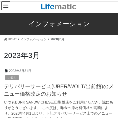
コ
ナ
ン
ビ
テ
ゲ
ン
ー
インフォメーション
ツ
シ
へ
ョ
ス
ン
HOME
インフォメーション
2023年3月
キ
に
ッ
移
プ
動
2023年3月
2023年3月31日
ご案内
デリバリーサービス(UBER/WOLT/出前館)のメ
ニュー価格改定のお知らせ
いつもBUNK SANDWICHES三田聖坂店をご利用いただき、誠にあ
りがとうございます。 この度は、昨今の原材料価格の高騰によ
り、2023年4月1日より、下記デリバリーサービス上でのメニュー