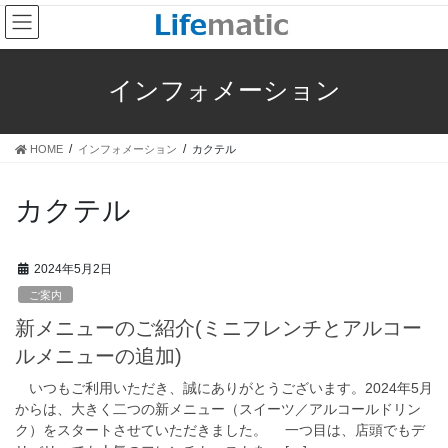
コ
ナ
ン
ビ
テ
ゲ
ン
ー
インフォメーション
ツ
シ
へ
ョ
ス
ン
HOME
インフォメーション
カクテル
キ
に
ッ
移
プ
動
カクテル
2024年5月2日
ご案内
新メニューのご紹介(ミニフレンチとアルコー
ルメニューの追加)
いつもご利用いただき、誠にありがとうございます。2024年5月
からは、大きく二つの新メニュー（スイーツ／アルコールドリン
ク）をスタートさせていただきました。 一つ目は、店頭でもデ