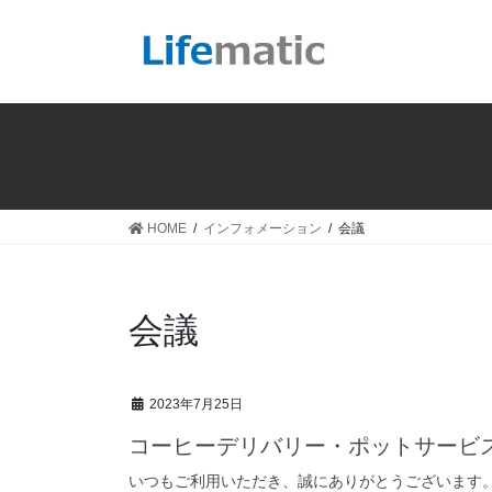
コ
ナ
ン
ビ
テ
ゲ
ン
ー
ツ
シ
へ
ョ
ス
ン
キ
に
ッ
移
HOME
インフォメーション
会議
プ
動
会議
2023年7月25日
コーヒーデリバリー・ポットサービ
いつもご利用いただき、誠にありがとうございます