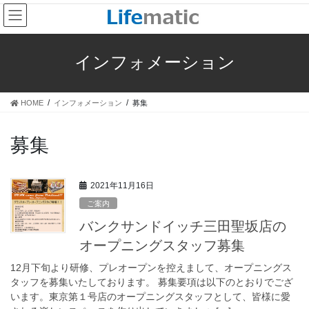
コ
ナ
ン
ビ
テ
ゲ
ン
ー
インフォメーション
ツ
シ
へ
ョ
ス
ン
HOME
インフォメーション
募集
キ
に
ッ
移
プ
動
募集
2021年11月16日
ご案内
バンクサンドイッチ三田聖坂店の
オープニングスタッフ募集
12月下旬より研修、プレオープンを控えまして、オープニングス
タッフを募集いたしております。 募集要項は以下のとおりでござ
います。東京第１号店のオープニングスタッフとして、皆様に愛