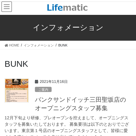
コ
ナ
ン
ビ
テ
ゲ
ン
ー
インフォメーション
ツ
シ
へ
ョ
ス
ン
HOME
インフォメーション
BUNK
キ
に
ッ
移
プ
動
BUNK
2021年11月16日
ご案内
バンクサンドイッチ三田聖坂店の
オープニングスタッフ募集
12月下旬より研修、プレオープンを控えまして、オープニングス
タッフを募集いたしております。 募集要項は以下のとおりでござ
います。東京第１号店のオープニングスタッフとして、皆様に愛