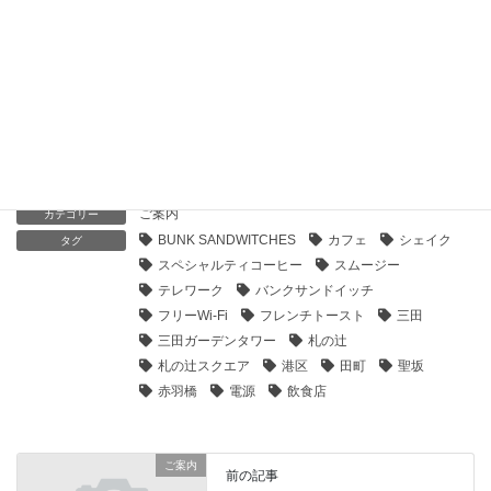
2022年10月1日
BUNK SANDWICHES三田聖坂店（バンクサンドイッチ）
2022年1月4日
バンクサンドイッチ三田聖坂店のオープニングスタッフ募集
2021年11月16日
ご案内
カテゴリー
BUNK SANDWITCHES
カフェ
シェイク
タグ
スペシャルティコーヒー
スムージー
テレワーク
バンクサンドイッチ
フリーWi-Fi
フレンチトースト
三田
三田ガーデンタワー
札の辻
札の辻スクエア
港区
田町
聖坂
赤羽橋
電源
飲食店
ご案内
前の記事