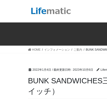
コ
ナ
ン
ビ
テ
ゲ
ン
ー
ツ
シ
へ
ョ
ス
ン
キ
に
ッ
移
HOME
インフォメーション
ご案内
BUNK SAN
プ
動
2022年1月4日
/ 最終更新日時 :
2023年10月6日
Lifem
BUNK SANDWIC
イッチ）