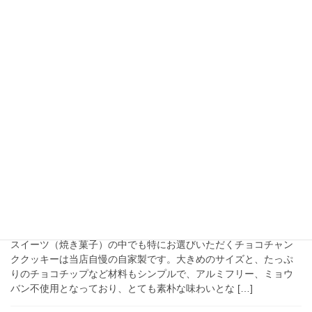
2022年11月30日
ご案内
ペイペイみな得ポイント還元キャンペーンが
始まります。
いつもご利用いただき、誠にありがとうございます。
2022/12/1（木）より、ペイペイみな得キャンペーンが始まりま
す。なんとポイント最大20%付与のキャンペーンです。この機会
にぜひBUNKSANDWICHES三田聖坂店 […]
2022年11月14日
ご案内
チョコレートチャンク・クッキーのご紹介
スイーツ（焼き菓子）の中でも特にお選びいただくチョコチャン
ククッキーは当店自慢の自家製です。大きめのサイズと、たっぷ
りのチョコチップなど材料もシンプルで、アルミフリー、ミョウ
バン不使用となっており、とても素朴な味わいとな […]