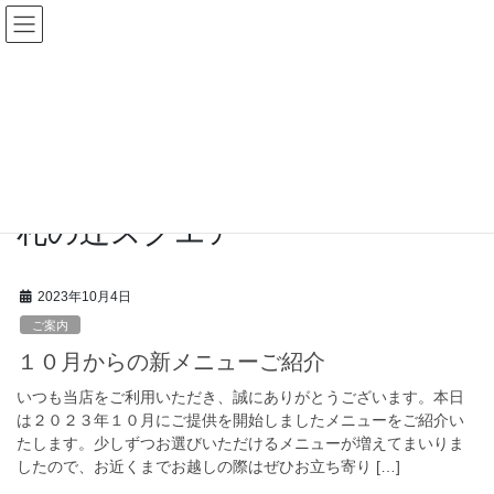
コ
ナ
ン
ビ
テ
ゲ
ン
ー
インフォメーション
ツ
シ
へ
ョ
ス
ン
HOME
インフォメーション
札の辻スクエア
キ
に
ッ
移
プ
動
札の辻スクエア
2023年10月4日
ご案内
１０月からの新メニューご紹介
いつも当店をご利用いただき、誠にありがとうございます。本日
は２０２３年１０月にご提供を開始しましたメニューをご紹介い
たします。少しずつお選びいただけるメニューが増えてまいりま
したので、お近くまでお越しの際はぜひお立ち寄り […]