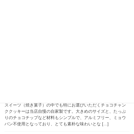
2022年11月30日
ご案内
ペイペイみな得ポイント還元キャンペーンが
始まります。
いつもご利用いただき、誠にありがとうございます。
2022/12/1（木）より、ペイペイみな得キャンペーンが始まりま
す。なんとポイント最大20%付与のキャンペーンです。この機会
にぜひBUNKSANDWICHES三田聖坂店 […]
2022年11月14日
ご案内
チョコレートチャンク・クッキーのご紹介
スイーツ（焼き菓子）の中でも特にお選びいただくチョコチャン
ククッキーは当店自慢の自家製です。大きめのサイズと、たっぷ
りのチョコチップなど材料もシンプルで、アルミフリー、ミョウ
バン不使用となっており、とても素朴な味わいとな […]